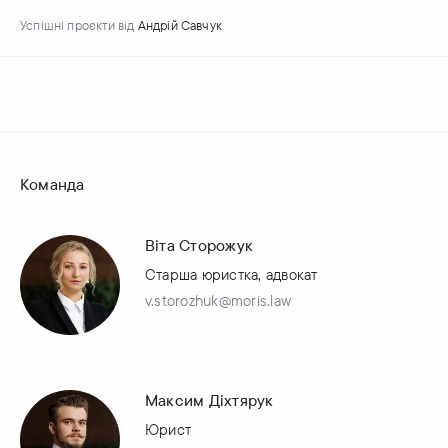
Успішні проєкти
від
Андрій Савчук
Всі новини
Команда
Віта Сторожук
Старша юристка, адвокат
v.storozhuk@moris.law
Максим Діхтярук
Юрист