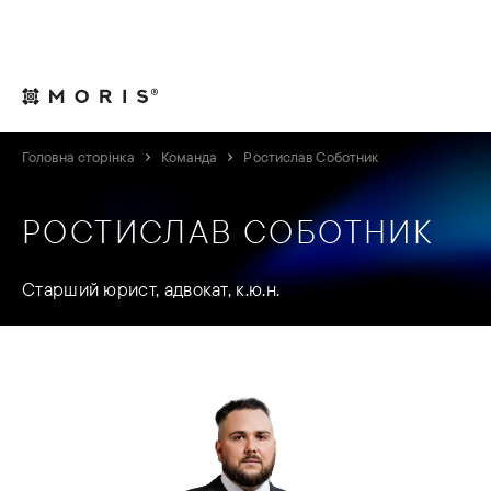
Для юрисконсультів
Контакти
UA
Головна сторінка
Команда
Ростислав Соботник
РОСТИСЛАВ СОБОТНИК
Старший юрист, адвокат, к.ю.н.