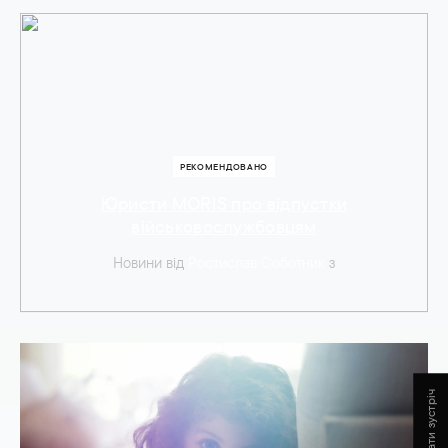
РЕКОМЕНДОВАНО
Юристи MORIS про відпустки
військовослужбовцям
Новини
від
Ростислав Соботник
з
Запланувати зустріч