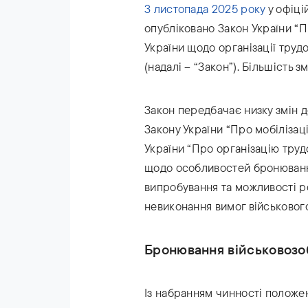
3 листопада 2025 року
у офіці
опубліковано Закон України “П
України щодо організації труд
(надалі – “Закон”). Більшість з
Закон передбачає низку змін 
Закону України “Про мобілізаці
України “Про організацію труд
щодо особливостей бронювання
випробування та можливості ро
невиконання вимог військового
Бронювання військовозо
Із набранням чинності положе