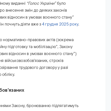
йному виданні
“Голос України”
було
ро внесення змін до деяких законів
ових відносин в умовах воєнного стану”
мін почнуть діяти вже з
4 грудня 2025 року
.
до нормативно-правових актів (зокрема
йну підготовку та мобілізацію”, Закону
ових відносин в умовах воєнного стану”)
 військовозобов’язаних, строків
зірвання трудового договору у разі
 обліку.
бов’язаних
ннями Закону, бронюванню підлягатимуть