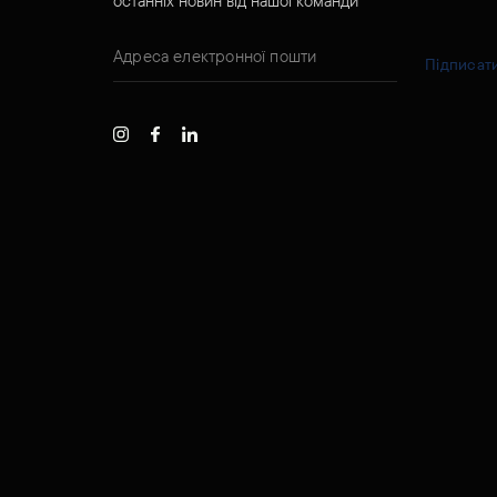
останніх новин від нашої команди
Підписат