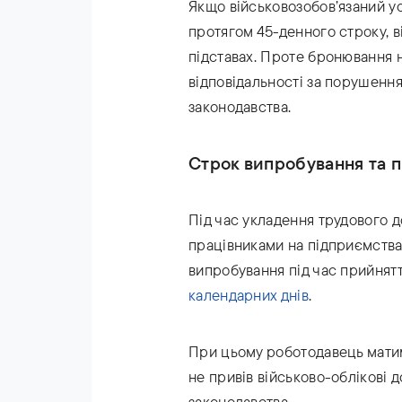
Якщо військовозобов’язаний у
протягом 45-денного строку, в
підставах. Проте бронювання н
відповідальності за порушення
законодавства.
Строк випробування та 
Під час укладення трудового д
працівниками на підприємствах
випробування під час прийнят
календарних днів
.
При цьому роботодавець матим
не привів військово-облікові д
законодавства.