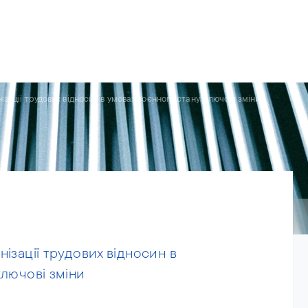
рії
Команда
Новини
Про нас
ізації трудових відносин в умовах воєнного стану: ключові зміни
ізації трудових відносин в
ключові зміни