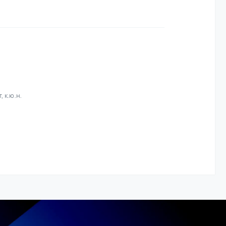
 к.ю.н.