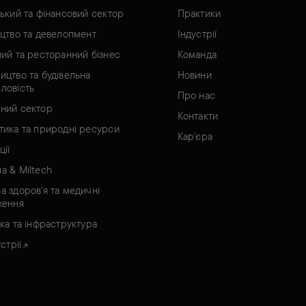
ський та фінансовий сектор
Практики
ицтво та девелопмент
Індустрії
ний та ресторанний бізнес
Команда
ицтво та будівельна
Новини
ловість
Про нас
ний сектор
Контакти
тика та природні ресурси
Кар'єра
ції
а & Miltech
а здоров'я та медичні
ження
ка та інфраструктура
стрії