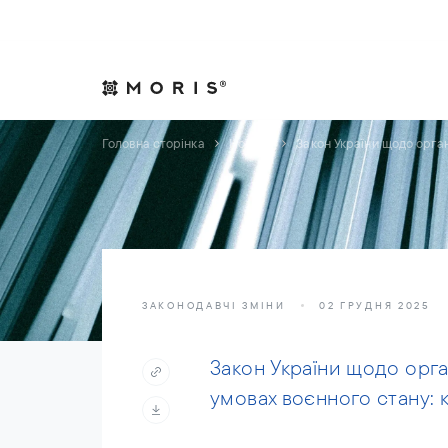
Дозвольте собі спокій. Ми подбаємо про справи.
Практики
Індуст
Головна сторінка
Новини
Закон України щодо орган
ЗАКОНОДАВЧІ ЗМІНИ
02 ГРУДНЯ 2025
Закон України щодо орган
умовах воєнного стану: 