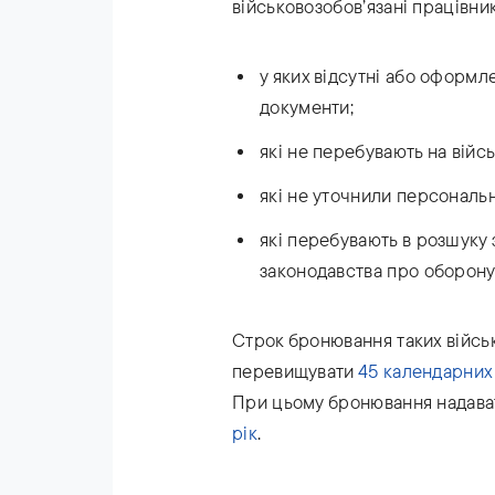
військовозобов’язані працівник
у яких відсутні або оформ
документи;
які не перебувають на війс
які не уточнили персональні
які перебувають в розшуку 
законодавства про оборону, 
Строк бронювання таких війсь
перевищувати
45 календарних 
При цьому бронювання надав
рік
.