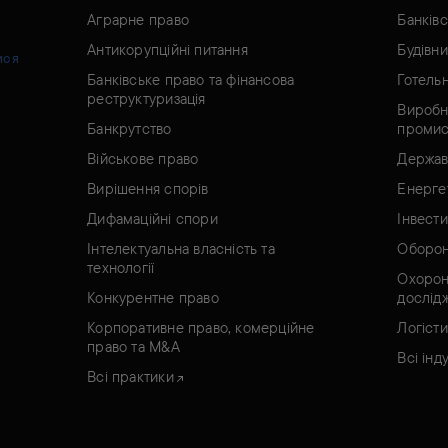
Аграрне право
Банків
Антикорупційні питання
Будівн
ися
Банківське право та фінансова
Готель
реструктуризація
Виробн
Банкрутство
промис
Військове право
Держав
Вирішення спорів
Енерге
Дифамаційні спори
Інвести
Інтелектуальна власність та
Оборон
технології
Охорон
Конкурентне право
дослід
Корпоративне право, комерційне
Логісти
право та M&A
Всі інду
Всі практики