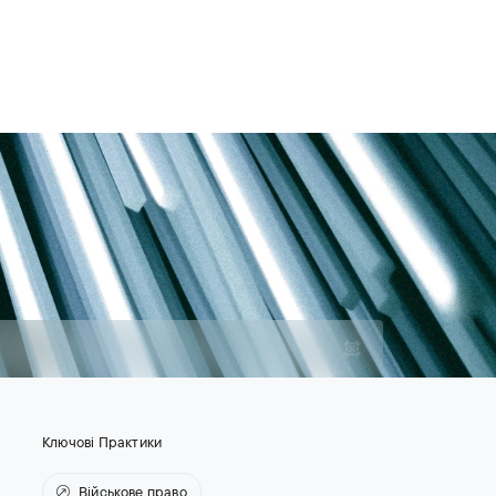
Для юрисконсультів
Контакти
UA
Контакти
Кар'єра
Ключові Практики
Військове право