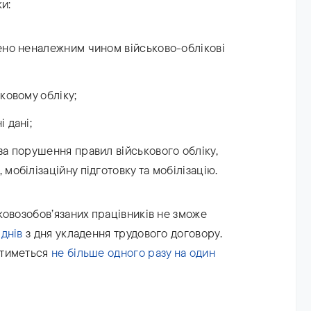
и:
лено неналежним чином військово-облікові
ьковому обліку;
 дані;
за порушення правил військового обліку,
мобілізаційну підготовку та мобілізацію.
ковозобов’язаних працівників не зможе
днів
з дня укладення трудового договору.
атиметься
не більше одного разу на один