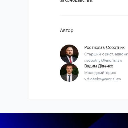
Автор
Ростислав Соботник
Старший юрист, адвокат,
r.sobotnyk@moris.law
Вадим Діденко
Молодший юрист
v.didenko@moris.law