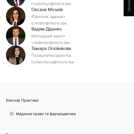
r.sobotnyk@moris.law
Оксана Міськів
Юристка, адвокат
o.miskiv@moris.law
Вадим Діденко
Молодший юрист
v.didenko@moris.law
Тамара Олєйнікова
Позаштатна юристка
t.olieinikova@moris.law
Ключові Практики
Медичне право та фармацевтика