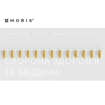
Для юрисконсультів
Контакти
UA
Головна сторінка
Індустрії
Охорона здоров'я та медичні дослідження
ОХОРОНА ЗДОРОВ'Я
ТА МЕДИЧНІ
ДОСЛІДЖЕННЯ