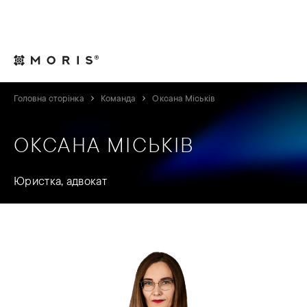
Для юрисконсультів
Контакти
UA
Головна сторінка
Команда
Оксана Міськів
ОКСАНА МІСЬКІВ
Юристка, адвокат