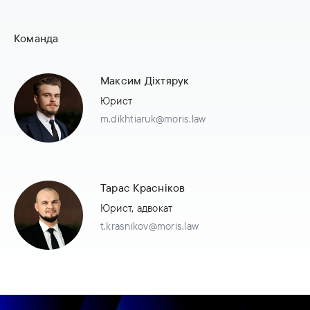
Команда
Максим Діхтярук
Юрист
m.dikhtiaruk@moris.law
Тарас Красніков
Юрист, адвокат
t.krasnikov@moris.law