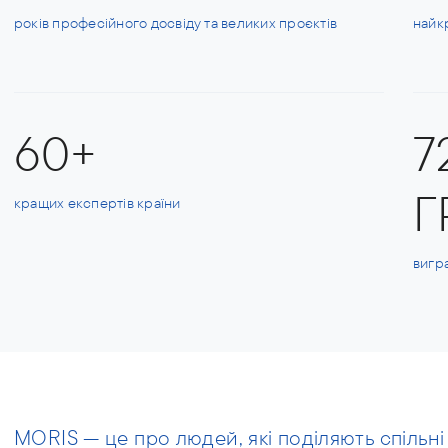
років професійного досвіду та великих проєктів
найк
60+
7
Г
кращих експертів країни
вигр
MORIS — це про людей, які поділяють спільні