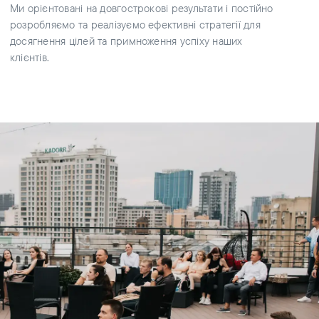
Ми орієнтовані на довгострокові результати і постійно
розробляємо та реалізуємо ефективні стратегії для
досягнення цілей та примноження успіху наших
клієнтів.