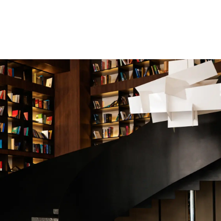
Для юрисконсультів
Контакти
UA
Контакти
Кар'єра