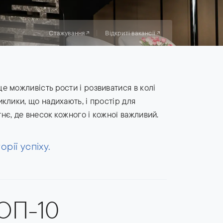
Стажування
Відкриті вакансії
е можливість рости і розвиватися в колі
иклики, що надихають, і простір для
нє, де внесок кожного і кожної важливий.
рії успіху.
ОП-10