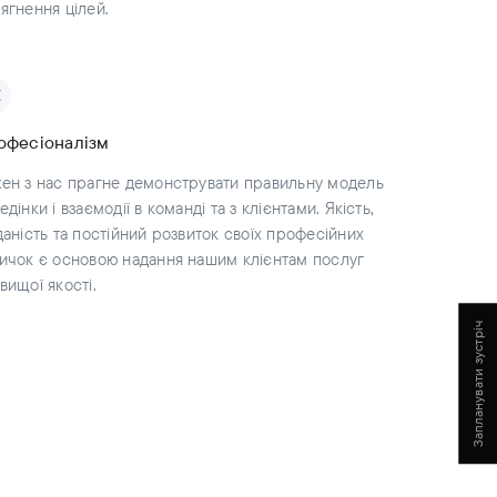
ягнення цілей.
офесіоналізм
ен з нас прагне демонструвати правильну модель
едінки і взаємодії в команді та з клієнтами. Якість,
даність та постійний розвиток своїх професійних
ичок є основою надання нашим клієнтам послуг
вищої якості.
Запланувати зустріч