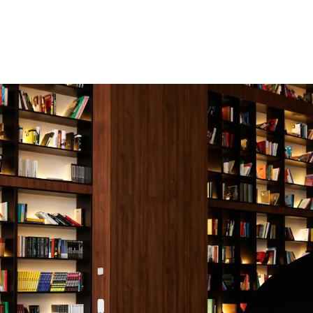
рії
Команда
Новини
Про нас