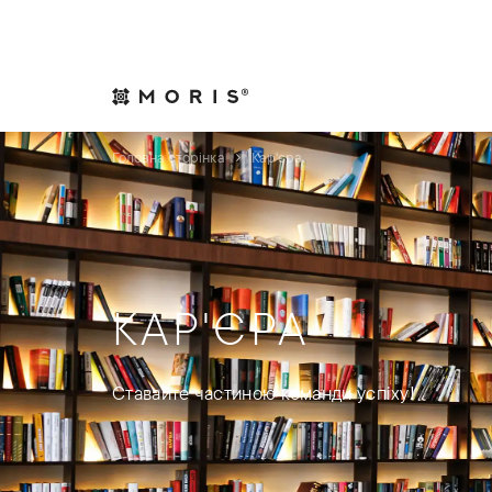
Дозвольте собі спокій. Ми подбаємо про справи.
Практики
Індуст
Головна сторінка
Кар'єра
КАР'ЄРА
Ставайте частиною команди успіху!