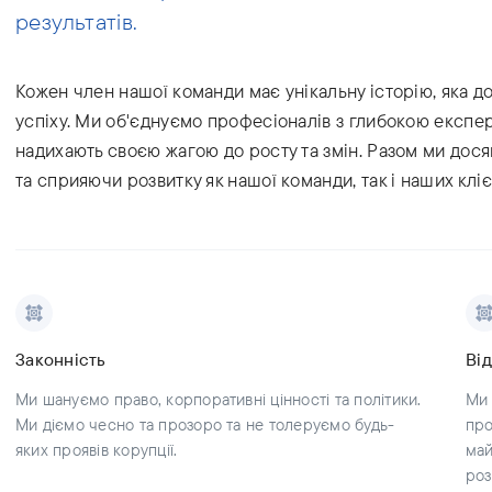
результатів.
Кожен член нашої команди має унікальну історію, яка д
успіху. Ми об'єднуємо професіоналів з глибокою експер
надихають своєю жагою до росту та змін. Разом ми дос
та сприяючи розвитку як нашої команди, так і наших кліє
Законність
Ві
Ми шануємо право, корпоративні цінності та політики.
Ми 
Ми діємо чесно та прозоро та не толеруємо будь-
про
яких проявів корупції.
май
роз