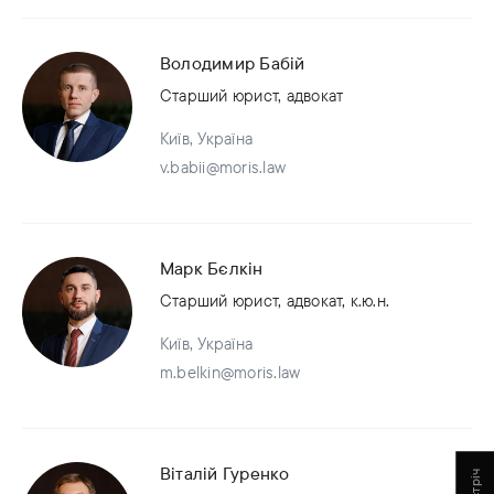
Володимир Бабій
Старший юрист, адвокат
Київ, Україна
v.babii@moris.law
Марк Бєлкін
Старший юрист, адвокат, к.ю.н.
Київ, Україна
m.belkin@moris.law
Віталій Гуренко