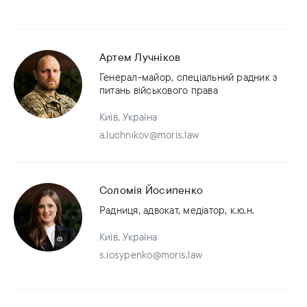
Артем Лучніков
Генерал-майор, спеціальний радник з
питань військового права
Київ, Україна
a.luchnikov@moris.law
Соломія Йосипенко
Радниця, адвокат, медіатор, к.ю.н.
Київ, Україна
s.iosypenko@moris.law