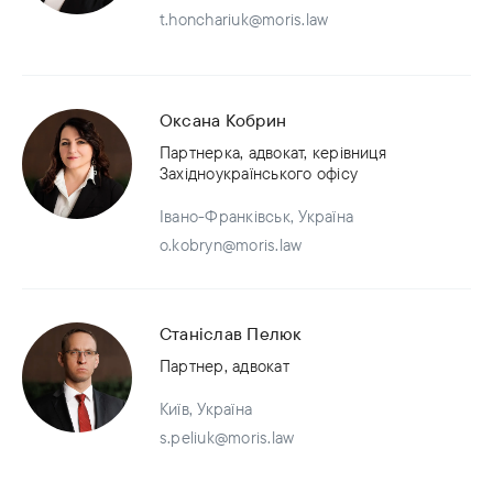
t.honchariuk@moris.law
Оксана Кобрин
Партнерка, адвокат, керівниця
Західноукраїнського офісу
Івано-Франківськ, Україна
o.kobryn@moris.law
Станіслав Пелюк
Партнер, адвокат
Київ, Україна
s.peliuk@moris.law