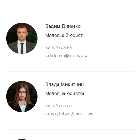
Вадим Діденко
Молодший юрист
Київ, Україна
v.didenko@moris.law
Влада Микитчин
Молодша юристка
Київ, Україна
v.mykytchyn@moris.law