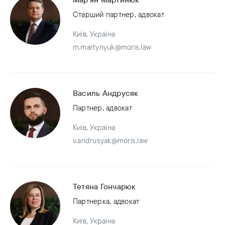
Старший партнер, адвокат
Київ, Україна
m.martynyuk@moris.law
Василь Андрусяк
Партнер, адвокат
Київ, Україна
v.andrusyak@moris.law
Тетяна Гончарюк
Партнерка, адвокат
Київ, Україна