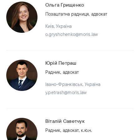
Ольга Грищенко
Позаштатна радниця, адвокат
Київ, Україна
o.gryshchenko@moris.law
Юрій Петраш
Радник, адвокат
Івано-Франківськ, Україна
y.petrash@moris.law
Віталій Саветчук
Радник, адвокат, к.ю.н.