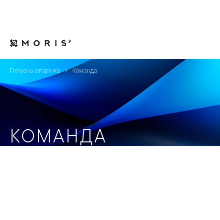
Для юрисконсультів
Контакти
UA
Головна сторінка
Команда
КОМАНДА
У MORIS ми віримо, що саме люди створюють успіх
компанії