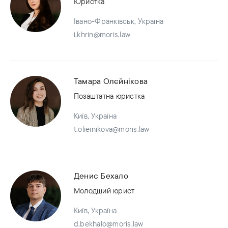
Юристка
Івано-Франківськ, Україна
i.khrin@moris.law
Тамара Олєйнікова
Позаштатна юристка
Київ, Україна
t.olieinikova@moris.law
Денис Бехало
Молодший юрист
Київ, Україна
d.bekhalo@moris.law