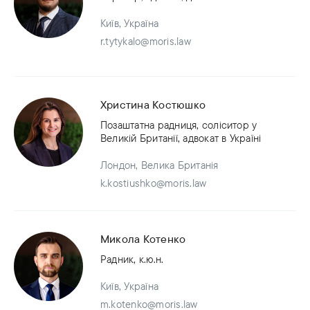
Київ, Україна
r.tytykalo@moris.law
Христина Костюшко
Позаштатна радниця, соліситор у
Великій Британії, адвокат в Україні
Лондон, Велика Британія
k.kostiushko@moris.law
Микола Котенко
Радник, к.ю.н.
Київ, Україна
m.kotenko@moris.law