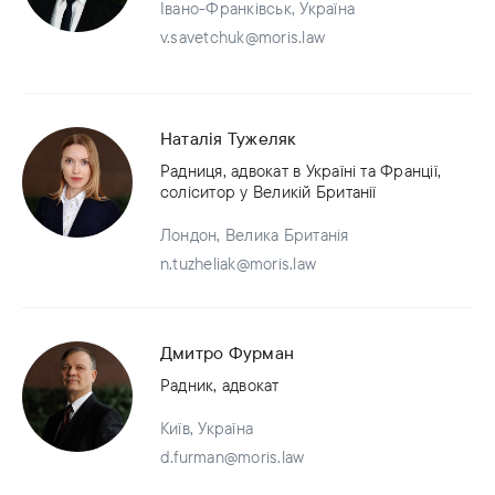
Івано-Франківськ, Україна
v.savetchuk@moris.law
Наталія Тужеляк
Радниця, адвокат в Україні та Франції,
соліситор у Великій Британії
Лондон, Велика Британія
n.tuzheliak@moris.law
Дмитро Фурман
Радник, адвокат
Київ, Україна
d.furman@moris.law