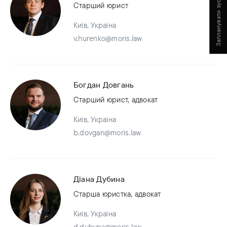
Запланувати зустріч
Старший юрист
Київ, Україна
v.hurenko@moris.law
Богдан Довгань
Старший юрист, адвокат
Київ, Україна
b.dovgan@moris.law
Діана Дубина
Старша юристка, адвокат
Київ, Україна
d.dubyna@moris.law