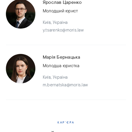
Ярослав Царенко
Молодший юрист
Київ, Україна
y.tsarenko@moris.law
Марія Бернацька
Молодша юристка
Київ, Україна
m.bernatska@moris.law
КАР'ЄРА