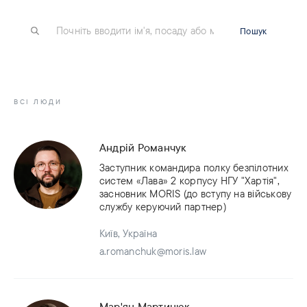
Пошук
ВСІ ЛЮДИ
Андрій Романчук
Заступник командира полку безпілотних
систем «Лава» 2 корпусу НГУ "Хартія",
засновник MORIS (до вступу на військову
службу керуючий партнер)
Київ, Україна
a.romanchuk@moris.law
Мар'ян Мартинюк