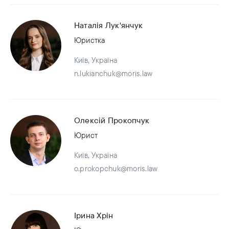
Наталія Лук'янчук
Юристка
Київ, Україна
n.lukianchuk@moris.law
Олексій Прокопчук
Юрист
Київ, Україна
o.prokopchuk@moris.law
Ірина Хрін