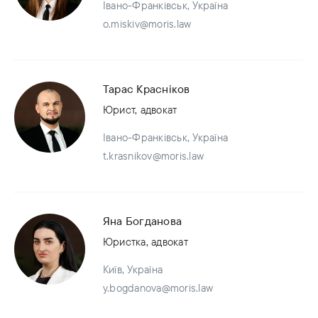
Івано-Франківськ, Україна
o.miskiv@moris.law
Тарас Красніков
Юрист, адвокат
Івано-Франківськ, Україна
t.krasnikov@moris.law
Яна Богданова
Юристка, адвокат
Київ, Україна
y.bogdanova@moris.law