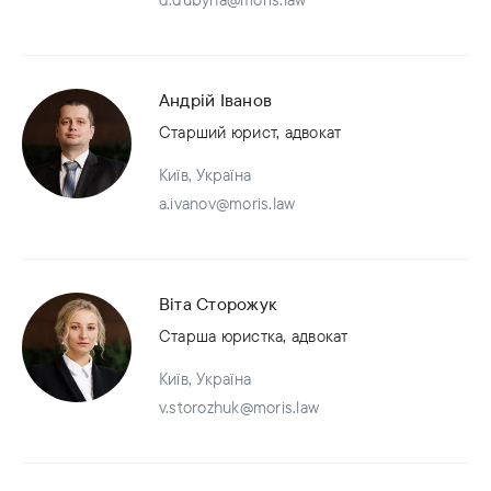
Андрій Іванов
Старший юрист, адвокат
Київ, Україна
a.ivanov@moris.law
Віта Сторожук
Старша юристка, адвокат
Київ, Україна
v.storozhuk@moris.law