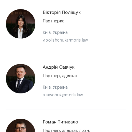
Вікторія Поліщук
Партнерка
Київ, Україна
v.polishchuk@moris.law
Андрій Савчук
Партнер, адвокат
Київ, Україна
a.savchuk@moris.law
Роман Титикало
Партнер, адвокат, д.ю.н.