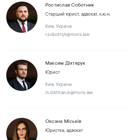
Ростислав Соботник
Старший юрист, адвокат, к.ю.н.
Київ, Україна
r.sobotnyk@moris.law
Максим Діхтярук
Юрист
Київ, Україна
m.dikhtiaruk@moris.law
Оксана Міськів
Юристка, адвокат