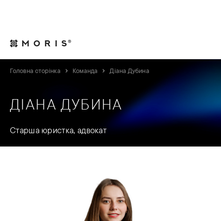
Для юрисконсультів
Контакти
UA
Головна сторінка
Команда
Діана Дубина
ДІАНА ДУБИНА
Старша юристка, адвокат