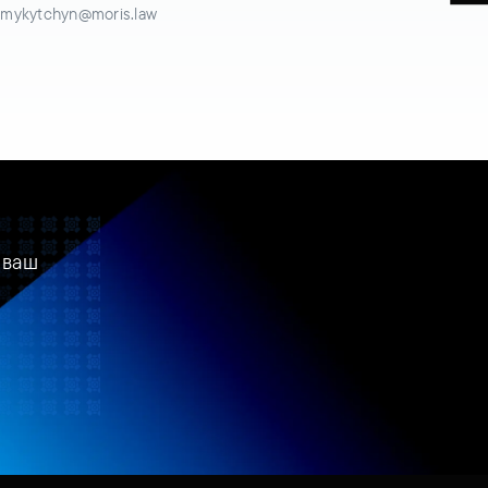
.mykytchyn@moris.law
 ваш