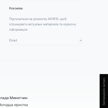
Розсилка
Підпишіться на розсилку MORIS, щоб
отримувати актуальні матеріали та корисну
інформацію
Запланувати зустріч
лада Микитчин
олодша юристка