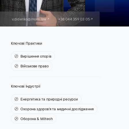
v.didenko@moris.law
+38 044 359 03 05
Ключові Практики
Вирішення спорів
Військове право
Ключові Індустрії
Енергетика та природні ресурси
Охорона здоров'я та медичні дослідження
Оборона & Miltech