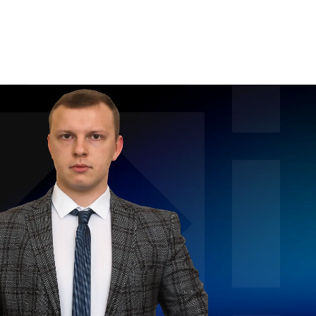
Для юрисконсультів
Контакти
UA
Контакти
Кар'єра