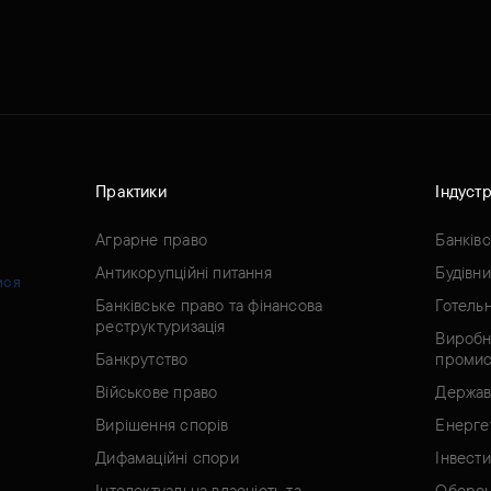
Практики
Індустр
Аграрне право
Банків
Антикорупційні питання
Будівн
ися
Банківське право та фінансова
Готель
реструктуризація
Виробн
Банкрутство
промис
Військове право
Держав
Вирішення спорів
Енерге
Дифамаційні спори
Інвести
Інтелектуальна власність та
Оборон