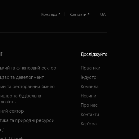
UA
Команда
Контакти
ії
Досліджуйте
ський та фінансовий сектор
Практики
ицтво та девелопмент
Індустрії
ний та ресторанний бізнес
Команда
ицтво та будівельна
Новини
ловість
Про нас
ний сектор
Контакти
тика та природні ресурси
Кар'єра
ції
а & Miltech