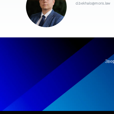
d.bekhalo@moris.law
Зве