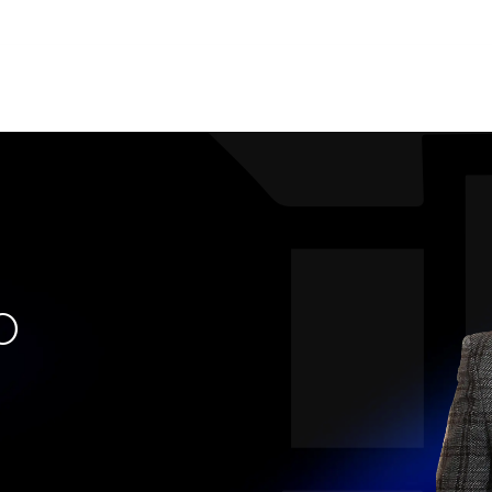
рії
Команда
Новини
Про нас
О