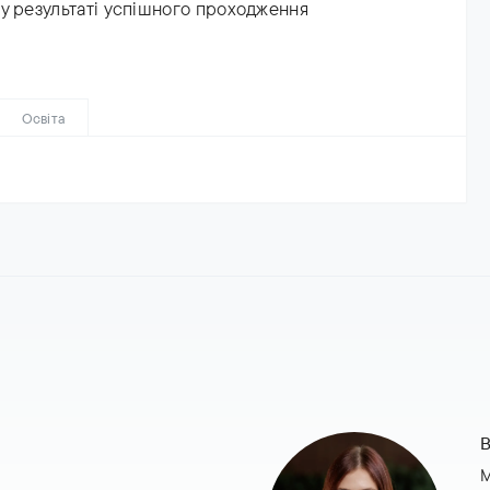
у результаті успішного проходження
Освіта
В
М