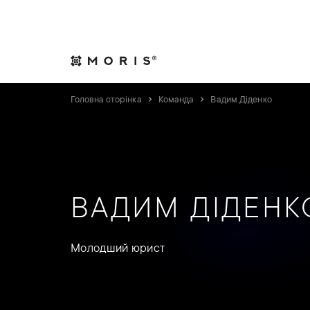
Дозвольте собі спокій. Ми подбаємо про справи.
Практики
Індуст
Головна сторінка
Команда
Вадим Діденко
ВАДИМ ДІДЕНК
Молодший юрист