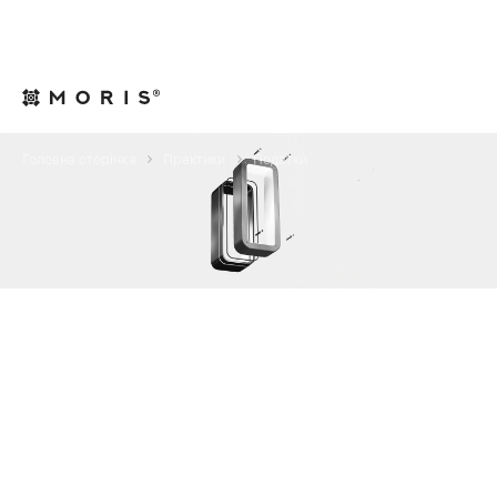
Для юрисконсультів
Контакти
UA
Головна сторінка
Практики
Податки
ПОДАТКИ