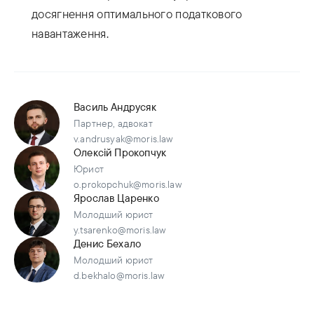
досягнення оптимального податкового
навантаження.
Василь Андрусяк
Партнер, адвокат
v.andrusyak@moris.law
Олексій Прокопчук
Юрист
o.prokopchuk@moris.law
Ярослав Царенко
Молодший юрист
y.tsarenko@moris.law
Денис Бехало
Молодший юрист
d.bekhalo@moris.law