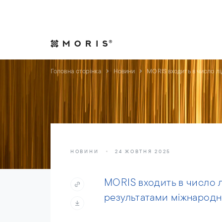
Дозвольте собі спокій. Ми подбаємо про справи.
Практики
Індуст
Головна сторінка
Новини
MORIS входить в число лі
НОВИНИ
24 ЖОВТНЯ 2025
MORIS входить в число л
результатами міжнародно