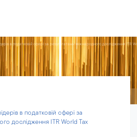
рії
Команда
Новини
Про нас
дерів в податковій сфері за результатами міжнародного дослідження ITR Wo
ідерів в податковій сфері за
го дослідження ITR World Tax