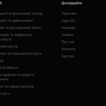
ії
Досліджуйте
ський та фінансовий сектор
Практики
ицтво та девелопмент
Індустрії
ний та ресторанний бізнес
Команда
ицтво та будівельна
Новини
ловість
Про нас
ний сектор
Контакти
тика та природні ресурси
Кар'єра
ції
а & Miltech
а здоров'я та медичні
ження
ка та інфраструктура
стрії