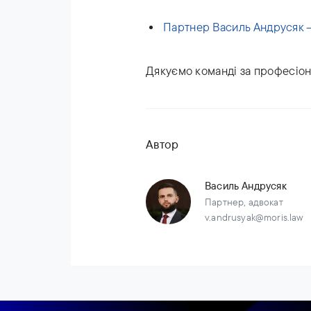
Партнер Василь Андрусяк — 
Дякуємо команді за професіона
Автор
Василь Андрусяк
Партнер, адвокат
v.andrusyak@moris.law