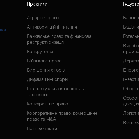
Практики
Індустр
Аграрне право
Банків
Антикорупційні питання
Будівн
ися
Банківське право та фінансова
Готель
реструктуризація
Виробн
Банкрутство
промис
Військове право
Держав
Вирішення спорів
Енерге
Дифамаційні спори
Інвести
Інтелектуальна власність та
Оборон
технології
Охорон
Конкурентне право
дослід
Корпоративне право, комерційне
Логісти
право та M&A
Всі інду
Всі практики