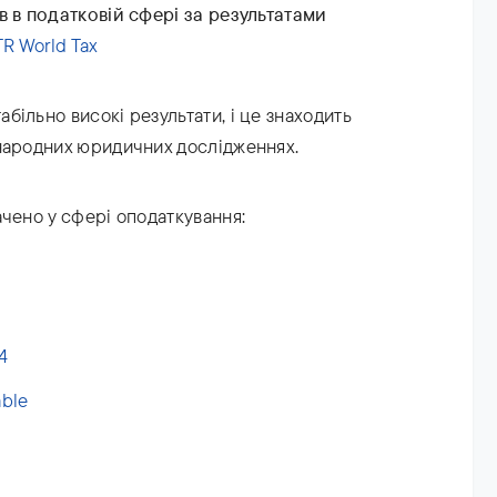
в в податковій сфері за результатами
TR World Tax
більно високі результати, і це знаходить
народних юридичних дослідженнях.
чено у сфері оподаткування:
4
able