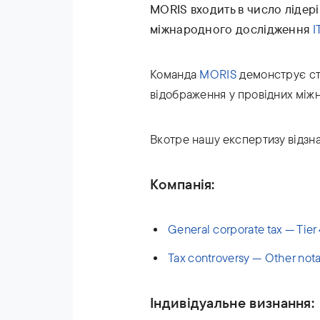
MORIS входить в число лідері
міжнародного дослідження
I
Команда
MORIS
демонструє ста
відображення у провідних між
Вкотре нашу експертизу відзна
Компанія:
General corporate tax — Tier 
Tax controversy — Other not
Індивідуальне визнання: