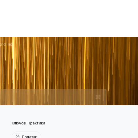
Для юрисконсультів
Контакти
UA
Контакти
Кар'єра
rld Tax
Ключові Практики
Податки