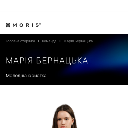
Для юрисконсультів
Контакти
UA
Головна сторінка
Команда
Марія Бернацька
МАРІЯ БЕРНАЦЬКА
Молодша юристка