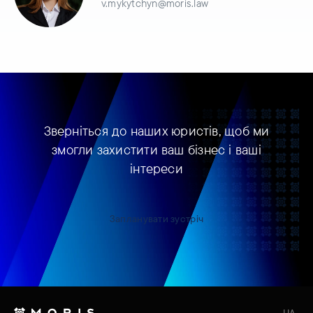
v.mykytchyn@moris.law
Зверніться до наших юристів, щоб ми
змогли захистити ваш бізнес і ваші
інтереси
Запланувати зустріч