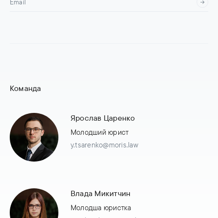
Команда
Ярослав Царенко
Молодший юрист
y.tsarenko@moris.law
Влада Микитчин
Молодша юристка