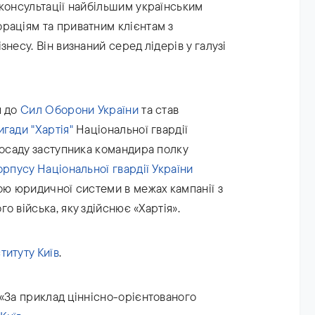
 консультації найбільшим українським
раціям та приватним клієнтам з
несу. Він визнаний серед лідерів у галузі
я до
Сил Оборони України
та став
игади "Хартія"
Національної гвардії
посаду заступника командира полку
орпусу Національної гвардії України
ою юридичної системи в межах кампанії з
о війська, яку здійснює «Хартія».
титуту Київ
.
 «За приклад ціннісно-орієнтованого