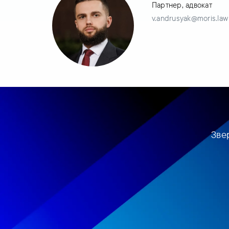
Партнер, адвокат
v.andrusyak@moris.law
Зве