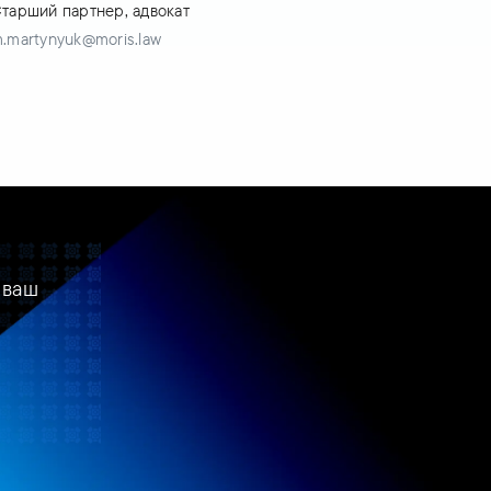
тарший партнер, адвокат
.martynyuk@moris.law
 ваш