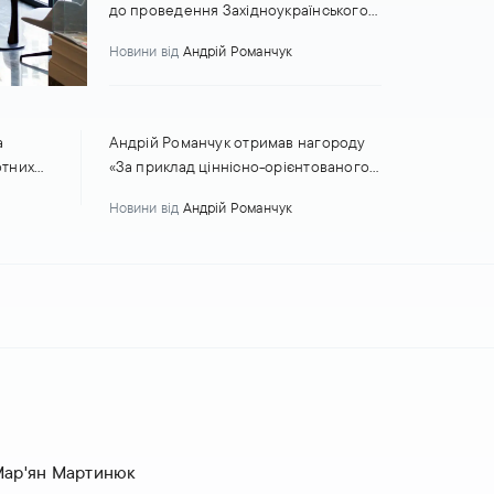
до проведення Західноукраїнського
бізнес-форуму
Новини
від
Андрій Романчук
а
Андрій Романчук отримав нагороду
отних
«За приклад ціннісно-орієнтованого
артія",
лідерства» від Aspen Institute Kyiv
Новини
від
Андрій Романчук
роджено
ар'ян Мартинюк