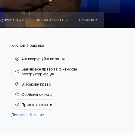
k@moris.law
+38 044 359 03 05
LinkedIn
Ключові Практики
Антикорупційні питання
Банківське право та фінансова
реструктуризація
Військове право
Особливі ситуації
Приватні клієнти
Дивитися більше