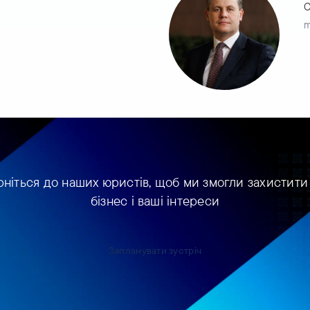
С
m
рніться до наших юристів, щоб ми змогли захистити
бізнес і ваші інтереси
Запланувати зустріч