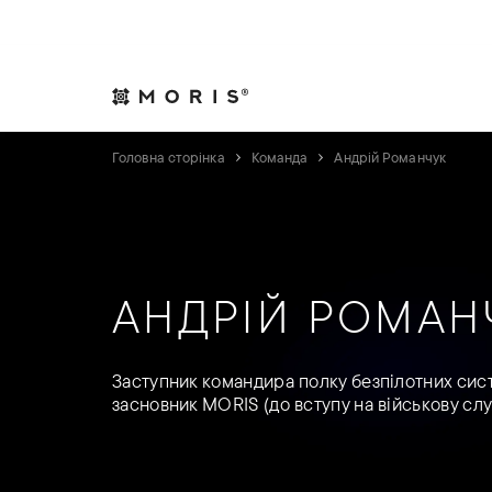
Дозвольте собі спокій. Ми подбаємо про справи.
Практики
Індуст
Головна сторінка
Команда
Андрій Романчук
АНДРІЙ РОМАН
Заступник командира полку безпілотних сист
засновник MORIS (до вступу на військову с