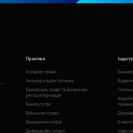
Практики
Індустр
Аграрне право
Банків
Антикорупційні питання
Будівн
ися
Банківське право та фінансова
Готель
реструктуризація
Виробн
Банкрутство
промис
Військове право
Держав
Вирішення спорів
Енерге
Дифамаційні спори
Інвести