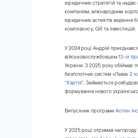
юридичних стратегій та надає
компаніям, міжнародним корпо
юридичних аспектів ведення біз
комплаєнсу, GR та інвестицій.
У 2024 році Андрій приєднавс
військовослужбовцем
13-ої бр
України. З 2025 року обіймає 
безпілотних систем «Лава»
2 к
“Хартія”
. Займається розбудов
формування нового українськог
Випускник програми
Аспен Інс
У 2025 році отримав нагороду