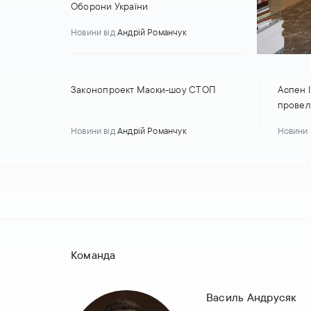
Оборони України
Новини
від
Андрій Романчук
Законопроект Маски-шоу СТОП
Аспен І
провели
відпові
Новини
від
Андрій Романчук
Новини
добу”
Команда
Василь Андрусяк