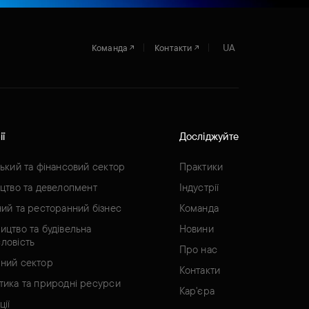
UA
Команда
Контакти
ії
Досліджуйте
ський та фінансовий сектор
Практики
ицтво та девелопмент
Індустрії
ний та ресторанний бізнес
Команда
ицтво та будівельна
Новини
ловість
Про нас
ний сектор
Контакти
тика та природні ресурси
Кар'єра
ції