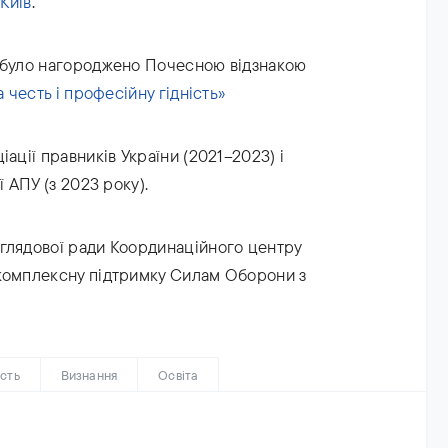
 Київ
.
а було нагороджено Почесною відзнакою
а честь і професійну гідність»
ації правників України (2021–2023) і
ї АПУ (з 2023 року).
глядової ради Координаційного центру
 комплексну підтримку Силам Оборони з
ість
Визнання
Освіта