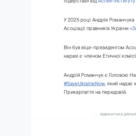
лідерства» від
Аспен Інституту
У 2025 році Андрія Романчук
Асоціації правників України
«З
Він був віце-президентом Асоці
наразі є членом Етичної комісі
Андрій Романчук є Головою На
#SaveUkraineNow
, який надає
Прикарпаття на передовій.
Адвокатська діяльн