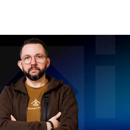
Для юрисконсультів
Контакти
UA
Контакти
Кар'єра