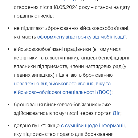
створених після 18.05.2024 року – станом на дату
подання списків;
не підлягають бронюванню військовозобов’язані,
які мають
оформлену відстрочку від мобілізації
;
військовозобов’язані працівники (в тому числі
керівники та їх заступники), кінцеві бенефіціарні
власники підприємств, члени наглядових рад (у
певних випадках) підлягають бронюванню
незалежно від військового звання, віку та
військово-облікової спеціальності (ВОС)
;
бронювання військовозобов’язаних може
здійснюватись в тому числі через портал
Дія
;
додано пункт: якщо
є сумніви щодо інформації
,
яку підприємство подало для бронювання