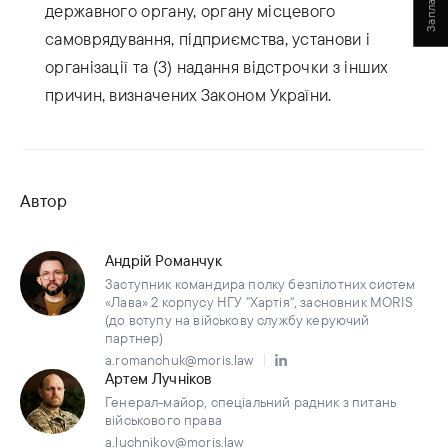
державного органу, органу місцевого
самоврядування, підприємства, установи і
організації та (3) надання відстрочки з інших
причин, визначених Законом України.
Автор
Андрій Романчук
Заступник командира полку безпілотних систем
«Лава» 2 корпусу НГУ "Хартія", засновник MORIS
(до вступу на військову службу керуючий
партнер)
a.romanchuk@moris.law
Артем Лучніков
Генерал-майор, спеціальний радник з питань
військового права
a.luchnikov@moris.law