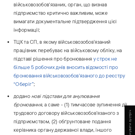
військовозобов'язаних, орган, що визнав
підприємство критично важливим, може
вимагати документальне підтвердження цієї
інформації;
ТЦК та СП, в якому військовозобов’язаний
працівник перебуває на військовому обліку, на
підставі рішення про бронювання
у строк не
більше 5 робочих днів вносить відомості про
бронювання військовозобов’язаного до реєстру
“Оберіг”
;
додано
нові підстави для анулювання
бронювання
, а саме - (1) тимчасове зупинення дії
трудового договору військовозобов’язаного з
Запланувати зустріч
підприємством, (2) обґрунтоване подання
керівника органу державної влади, іншого