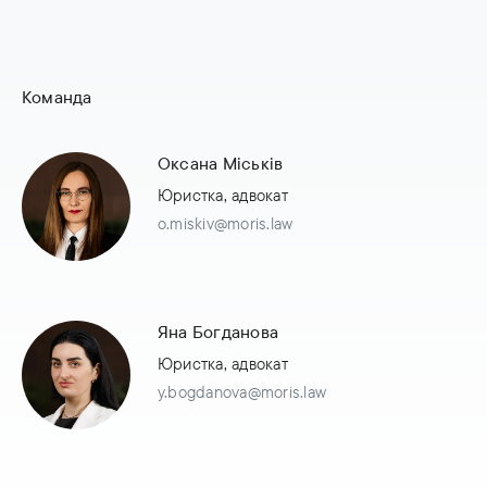
Команда
Оксана Міськів
Юристка, адвокат
o.miskiv@moris.law
Яна Богданова
Юристка, адвокат
y.bogdanova@moris.law