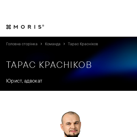
Для юрисконсультів
Контакти
UA
Головна сторінка
Команда
Тарас Красніков
ТАРАС КРАСНІКОВ
Юрист, адвокат