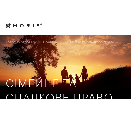
Для юрисконсультів
Контакти
UA
Головна сторінка
Практики
Сімейне та спадкове право
СІМЕЙНЕ ТА
СПАДКОВЕ ПРАВО