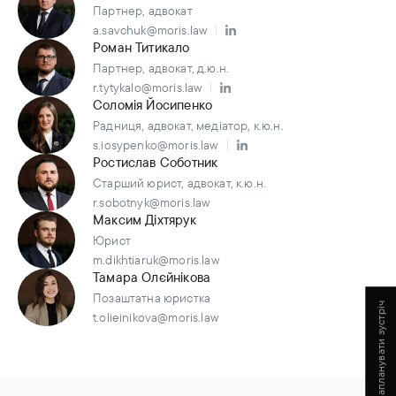
Партнер, адвокат
a.savchuk@moris.law
Роман Титикало
Партнер, адвокат, д.ю.н.
r.tytykalo@moris.law
Соломія Йосипенко
Радниця, адвокат, медіатор, к.ю.н.
s.iosypenko@moris.law
Ростислав Соботник
Старший юрист, адвокат, к.ю.н.
r.sobotnyk@moris.law
Максим Діхтярук
Юрист
m.dikhtiaruk@moris.law
Тамара Олєйнікова
Позаштатна юристка
Запланувати зустріч
t.olieinikova@moris.law