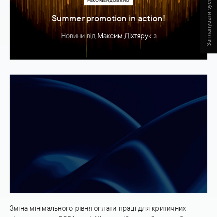
Запланувати зустріч
РЕКОМЕНДОВАНО
Summer promotion in action!
Новини
від
Максим Діхтярук
з
Зміна мінімального рівня оплати праці для критичних