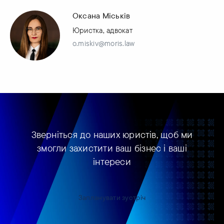
Оксана Міськів
Юристка, адвокат
o.miskiv@moris.law
Зверніться до наших юристів, щоб ми
змогли захистити ваш бізнес і ваші
інтереси
Запланувати зустріч