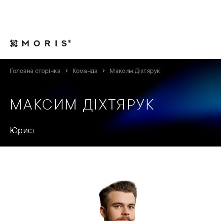
Для юрисконсультів
Контакти
UA
Головна сторінка
Команда
Максим Діхтярук
МАКСИМ ДІХТЯРУК
Юрист