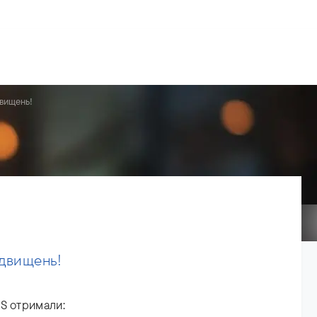
рії
Команда
Новини
Про нас
двищень!
ідвищень!
S отримали: