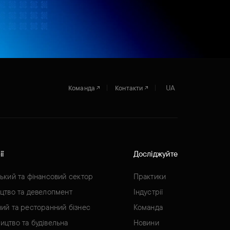
UA
Команда
Контакти
ії
Досліджуйте
ський та фінансовий сектор
Практики
ицтво та девелопмент
Індустрії
ний та ресторанний бізнес
Команда
ицтво та будівельна
Новини