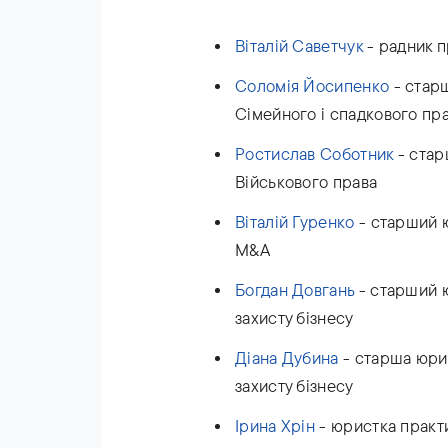
Віталій Саветчук
- радник 
Соломія Йосипенко
- стар
Сімейного і спадкового пр
Ростислав Соботник
- стар
Військового права
Віталій Гуренко
- старший 
M&A
Богдан Довгань
- старший ю
захисту бізнесу
Діана Дубина
- старша юрис
захисту бізнесу
Ірина Хрін
- юристка практ