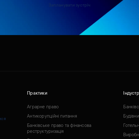
Запланувати зустріч
Практики
Індустр
Аграрне право
Банків
Антикорупційні питання
Будівн
ися
Банківське право та фінансова
Готель
реструктуризація
Виробн