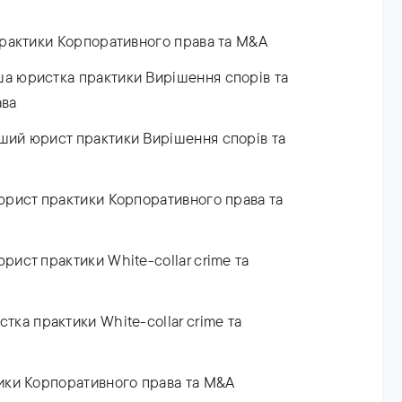
практики Корпоративного права та M&A
ша юристка практики Вирішення спорів та
ава
ший юрист практики Вирішення спорів та
юрист практики Корпоративного права та
рист практики White-collar crime та
тка практики White-collar crime та
ики Корпоративного права та М&А