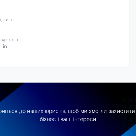
w
 к.ю.н.
ор, к.ю.н.
рніться до наших юристів, щоб ми змогли захистити
бізнес і ваші інтереси