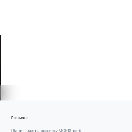
Для юрисконсультів
Контакти
UA
Контакти
Кар'єра
Розсилка
Підпишіться на розсилку MORIS, щоб