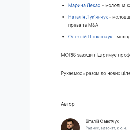
Марина Лекар
- молодша ю
Наталія Лук’янчук
- молодш
права та M&A
Олексій Прокопчук
- молод
MORIS завжди підтримує профе
Рухаємось разом до нових ціле
Автор
Віталій Саветчук
Радник, адвокат, к.ю.н.