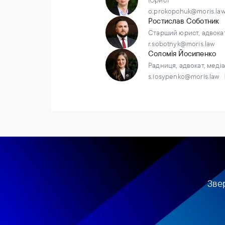
Юрист
o.prokopchuk@moris.la
Ростислав Соботник
Старший юрист, адвокат,
r.sobotnyk@moris.law
Соломія Йосипенко
Радниця, адвокат, медіат
s.iosypenko@moris.law
Зве