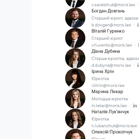
v.savetchuk@moris.law
Богдан Довгань
Старший юрист, адвока
b.dovgan@moris.law
Віталій Гуренко
Старший юрист
v.hurenko@moris.law
Діана Дубина
Старша юристка, адвок
d.dubyna@moris.law
Ірина Хрін
Юристка
i.khrin@moris.law
Марина Лекар
Молодша юристка
m.lekar@moris.law
Наталія Лук'янчук
Юристка
n.lukianchuk@moris.law
Олексій Прокопчук