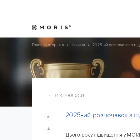
Дозвольте собі спокій. Ми подбаємо про справи.
Практики
Індуст
Головна сторінка
Новини
2025-ий розпочався з пі
14 СІЧНЯ 2025
2025-ий розпочався з п
Цього року підвищення у MORI