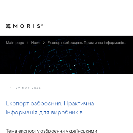
For Legal Advisers
Contacts
EN
Main page
News
Експорт озброєння. Практична інформація для виробників
29 MAY 2025
Експорт озброєння. Практична
інформація для виробників
Тема експорту озброєння українськими