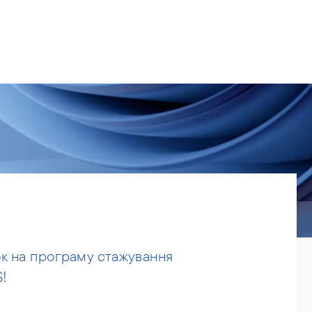
s.
ries
People
News
About us
к на програму стажування
!