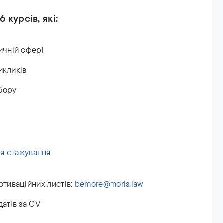
 курсів, які:
ичній сфері
викликів
дбору
ття стажування
отиваційних листів:
bemore@moris.law
датів за CV