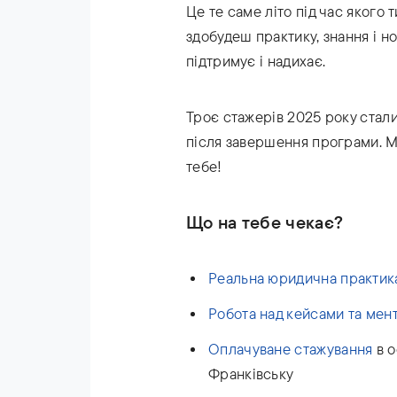
Це те саме літо під час якого
здобудеш практику, знання і н
підтримує і надихає.
Троє стажерів 2025 року стал
після завершення програми. Ми
тебе!
Що на тебе чекає?
Реальна юридична практик
Робота над кейсами та мен
Оплачуване стажування
в о
Франківську