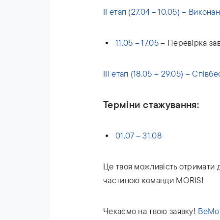
ІІ етап (27.04 – 10.05) – Викон
11.05 – 17.05
– Перевірка за
ІІІ етап (18.05 – 29.05) – Спів
Терміни стажування:
01.07 – 31.08
Це твоя можливість отримати д
частиною команди MORIS!
Чекаємо на твою заявку!
BeMo