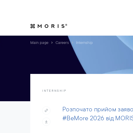
Allow yourself peace of mind. We will take care of your affair
Expertise
Indust
Main page
Careers
Internship
INTERNSHIP
Розпочато прийом заяво
#BeMore 2026 від MORIS