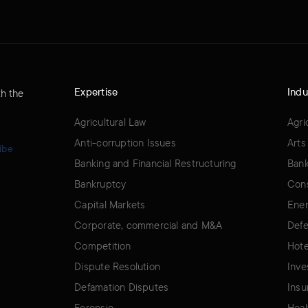
Expertise
Indu
th the
Agricultural Law
Agri
Anti-corruption Issues
Arts
ibe
Banking and Financial Restructuring
Bank
Bankruptcy
Cons
Capital Markets
Ener
Corporate, commercial and M&A
Defe
Competition
Hote
Dispute Resolution
Inve
Defamation Disputes
Insu
Forensic
Heal