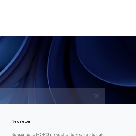
For Legal Advisers
Contacts
EN
Contact us
Careers
Newsletter
Subscribe to MORIS newsletter to keep up to date