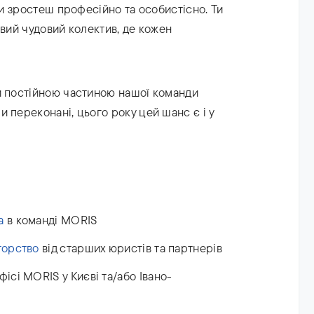
 ти зростеш професійно та особистісно. Ти
овий чудовий колектив, де кожен
и постійною частиною нашої команди
 переконані, цього року цей шанс є і у
а
в команді MORIS
торство
від старших юристів та партнерів
фісі MORIS у Києві та/або Івано-