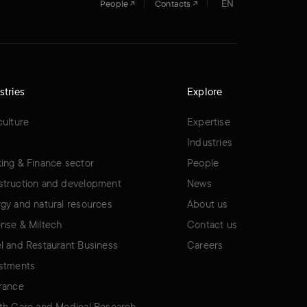
EN
People
Contacts
stries
Explore
culture
Expertise
Industries
ing & Finance sector
People
truction and development
News
gy and natural resources
About us
nse & Miltech
Contact us
l and Restaurant Business
Careers
stments
rance
th Care and Medical Research