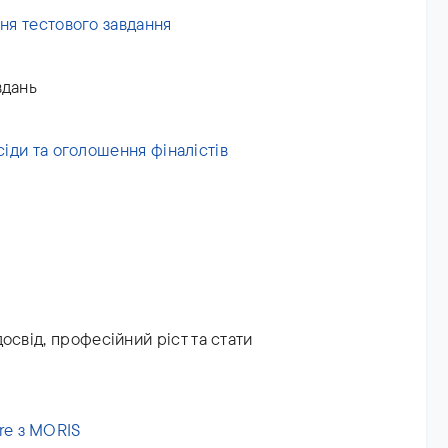
ання тестового завдання
вдань
бесіди та оголошення фіналістів
освід, професійний ріст та стати
re з MORIS