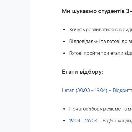
Ми шукаємо студентів 3-6
Хочуть розвиватися в юрид
Відповідальні та готові до 
Готові пройти три етапи ві
Етапи відбору:
І етап (30.03 – 19.04) – Відкри
Початок збору резюме та м
19.04 – 26.04
– Відбір канди