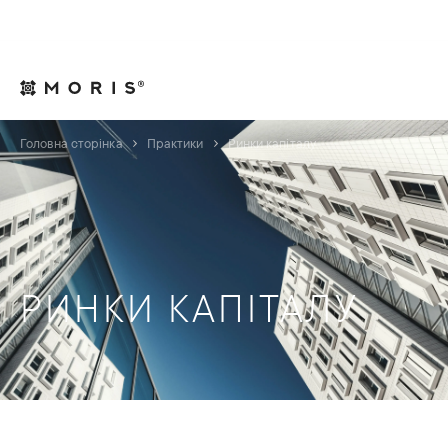
Для юрисконсультів
Контакти
UA
Головна сторінка
Практики
Ринки капіталу
РИНКИ КАПІТАЛУ