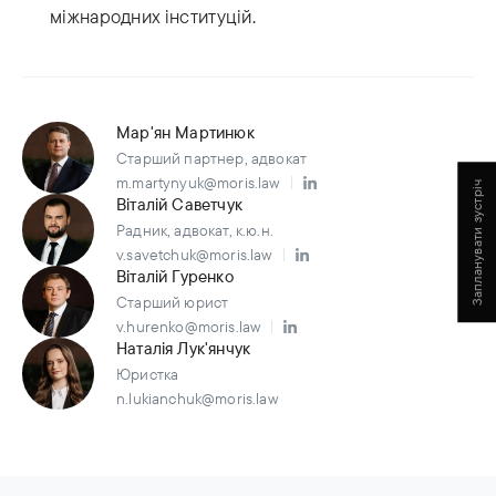
міжнародних інституцій.
Мар'ян Мартинюк
Старший партнер, адвокат
m.martynyuk@moris.law
Запланувати зустріч
Віталій Саветчук
Радник, адвокат, к.ю.н.
v.savetchuk@moris.law
Віталій Гуренко
Старший юрист
v.hurenko@moris.law
Наталія Лук'янчук
Юристка
n.lukianchuk@moris.law