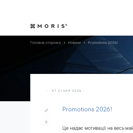
Дозвольте собі спокій. Ми подбаємо про справи.
Практики
Індуст
Головна сторінка
Новини
Promotions 2026!
07 СІЧНЯ 2026
Promotions 2026!
Це надає мотивації на весь май