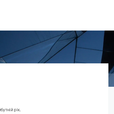
рії
Команда
Новини
Про нас
бутній рік.