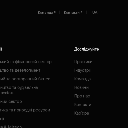
UA
Команда
Контакти
ії
Досліджуйте
ський та фінансовий сектор
Практики
ицтво та девелопмент
Індустрії
ний та ресторанний бізнес
Команда
ицтво та будівельна
Новини
ловість
Про нас
ний сектор
Контакти
тика та природні ресурси
Кар'єра
ції
а & Miltech