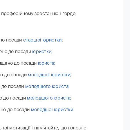
 професійному зростанню і гордо
 по посади
старшої юристки
;
ено до посади
юристки
;
ищено до посади
юриста
;
о до посади
молодшої юристки
;
 до посади
молодшого юриста
;
о до посади
молодшого юриста
;
ено до посади
молодшої юристки
.
ної мотивації і пам'ятайте, що головне