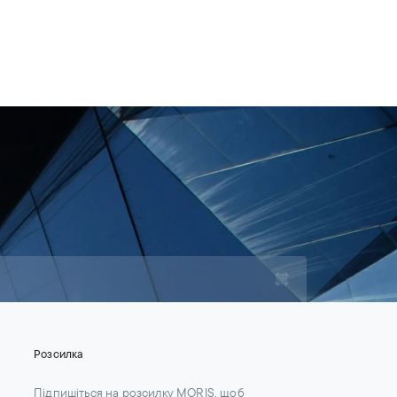
Для юрисконсультів
Контакти
UA
Контакти
Кар'єра
Розсилка
Підпишіться на розсилку MORIS, щоб