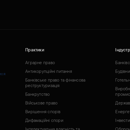
Практики
Індустр
Аграрне право
Банків
Антикорупційні питання
Будівн
ися
Банківське право та фінансова
Готель
реструктуризація
Виробн
Банкрутство
промис
Військове право
Держав
Вирішення спорів
Енерге
Дифамаційні спори
Інвести
Інтелектуальна власність та
Оборон