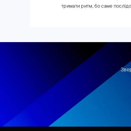
тримати ритм, бо саме послідов
Зве