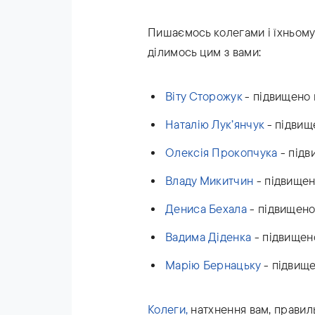
Пишаємось колегами і їхньому
ділимось цим з вами:
Віту Сторожук
- підвищено
Наталію Лук’янчук
- підвищ
Олексія Прокопчука
- підв
Владу Микитчин
- підвищен
Дениса Бехала
- підвищено
Вадима Діденка
- підвищен
Марію Бернацьку
- підвищ
Колеги,
натхнення вам, правиль