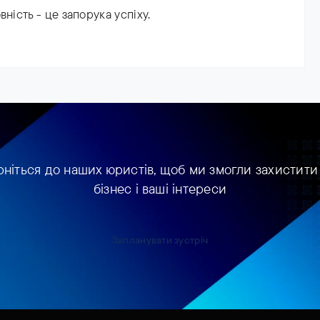
ність - це запорука успіху.
рніться до наших юристів, щоб ми змогли захистити
бізнес і ваші інтереси
Запланувати зустріч