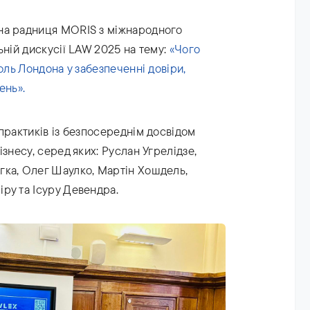
на радниця MORIS з міжнародного
ьній дискусії LAW 2025 на тему:
«Чого
оль Лондона у забезпеченні довіри,
ень».
практиків із безпосереднім досвідом
знесу, серед яких: Руслан Угрелідзе,
ка, Олег Шаулко, Мартін Хошдель,
ру та Ісуру Девендра.