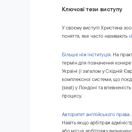
Ключові тези виступу
У своєму виступі Христина зос
поняття, яке часто називають
«
Більше ніж інституція.
На практ
термін для позначення конкрет
Україні (і загалом у Східній Є
комплексної системи, що поєд
(seat) у Лондоні та впевненіст
процесу.
Авторитет англійського права.
Навіть якщо арбітраж адмініс
або місце арбітражу визначено