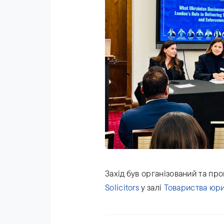
Захід був організований та 
Solicitors
у залі
Товариства юрис