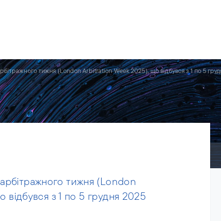
рії
Команда
Новини
Про нас
бітражного тижня (London Arbitration Week 2025), що відбувся з 1 по 5 гру
арбітражного тижня (London
що відбувся з 1 по 5 грудня 2025