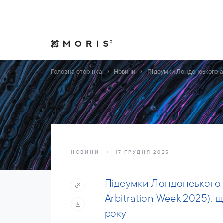
Дозвольте собі спокій. Ми подбаємо про справи.
Практики
Індуст
Головна сторінка
Новини
Підсумки Лондонського ар
НОВИНИ
17 ГРУДНЯ 2025
Підсумки Лондонського 
Arbitration Week 2025), 
року