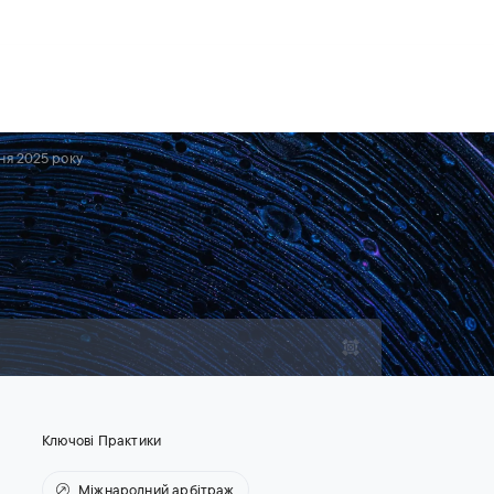
Для юрисконсультів
Контакти
UA
Контакти
Кар'єра
дня 2025 року
Ключові Практики
Міжнародний арбітраж