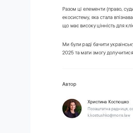
Разом ці елементи (право, суди
екосистему, яка стала впізна
що має високу цінність для кліє
Ми були раді бачити українсь
2025 та мати змогу долучитися 
Автор
Христина Костюшко
Позаштатна радниця, сол
k.kostiushko@moris.law