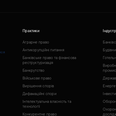
Практики
Індустр
Аграрне право
Банків
Антикорупційні питання
Будівн
ися
Банківське право та фінансова
Готель
реструктуризація
Виробн
Банкрутство
промис
Військове право
Держав
Вирішення спорів
Енерге
Дифамаційні спори
Інвести
Інтелектуальна власність та
Оборон
технології
Охорон
Конкурентне право
дослід