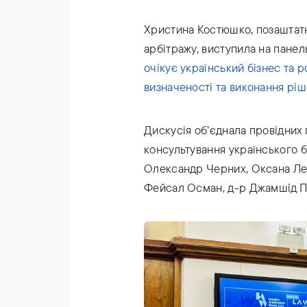
Христина Костюшко, позаштат
арбітражу, виступила на панел
очікує український бізнес та р
визначеності та виконання ріш
Дискусія об’єднала провідних 
консультування українського бі
Олександр Черних, Оксана Лег
Фейсал Осман, д-р Джамшід Пі