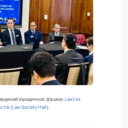
проведений юридичною фірмою
LawLex
тів (Law Society Hall)
.