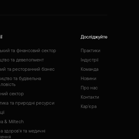
ії
Досліджуйте
ський та фінансовий сектор
Практики
ицтво та девелопмент
Індустрії
ний та ресторанний бізнес
Команда
ицтво та будівельна
Новини
ловість
Про нас
ний сектор
Контакти
тика та природні ресурси
Кар'єра
ції
а & Miltech
а здоров'я та медичні
ження