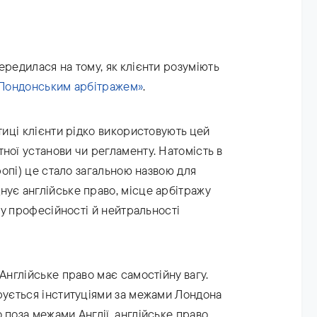
ередилася на тому, як клієнти розуміють
Лондонським арбітражем»
.
иці клієнти рідко використовують цей
ної установи чи регламенту. Натомість в
вропі) це стало загальною назвою для
нує англійське право, місце арбітражу
ь у професійності й нейтральності
Англійське право має самостійну вагу.
трується інституціями за межами Лондона
 поза межами Англії, англійське право