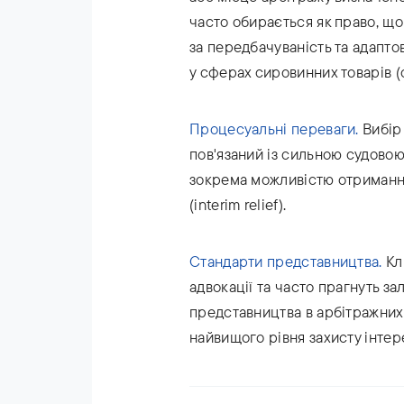
часто обирається як право, що
за передбачуваність та адапто
у сферах сировинних товарів (c
Процесуальні переваги.
Вибір 
пов'язаний із сильною судово
зокрема можливістю отримання
(interim relief).
Стандарти представництва.
Кл
адвокації та часто прагнуть за
представництва в арбітражних
найвищого рівня захисту інтере