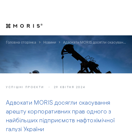
Для юрисконсультів
Контакти
UA
Головна сторінка
Новини
Адвокати MORIS досягли скасування арешту корпоративних прав одного з найбільших підприємств нафтохімічної галузі України
УСПІШНІ ПРОЄКТИ
29 КВІТНЯ 2024
Адвокати MORIS досягли скасування
арешту корпоративних прав одного з
найбільших підприємств нафтохімічної
галузі України