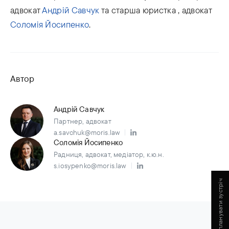
адвокат
Андрій Савчук
та старша юристка , адвокат
Соломія Йосипенко
.
Автор
Андрій Савчук
Партнер, адвокат
a.savchuk@moris.law
Соломія Йосипенко
Радниця, адвокат, медіатор, к.ю.н.
s.iosypenko@moris.law
Запланувати зустріч