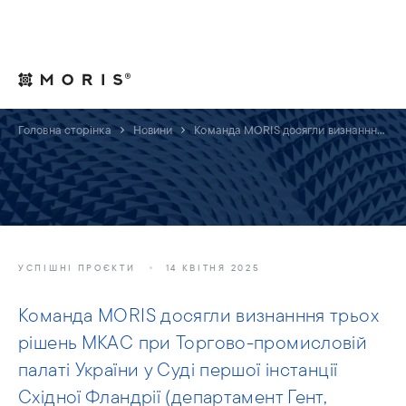
Для юрисконсультів
Контакти
UA
Головна сторінка
Новини
Команда MORIS досягли визнанння трьох рішень МКАС при Торгово-промисловій палаті України у Суді першої інстанції Східної Фландрії (департамент Гент, Королівство Бельгія)
УСПІШНІ ПРОЄКТИ
14 КВІТНЯ 2025
Команда MORIS досягли визнанння трьох
рішень МКАС при Торгово-промисловій
палаті України у Суді першої інстанції
Східної Фландрії (департамент Гент,