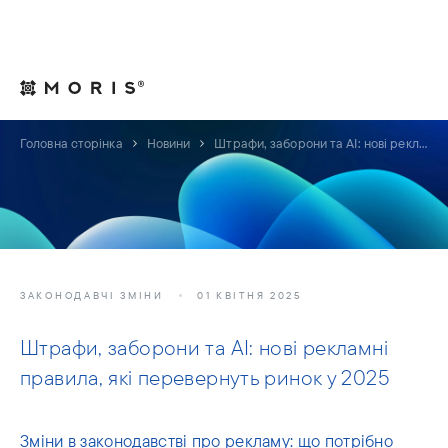
Для юрисконсультів
Контакти
UA
Головна сторінка
Новини
Штрафи, заборони та AI: нові рекламні правила, які перевернуть ринок у 2025
ЗАКОНОДАВЧІ ЗМІНИ
01 КВІТНЯ 2025
Штрафи, заборони та AI: нові рекламні
правила, які перевернуть ринок у 2025
Зміни в законодавстві про рекламу: що потрібно