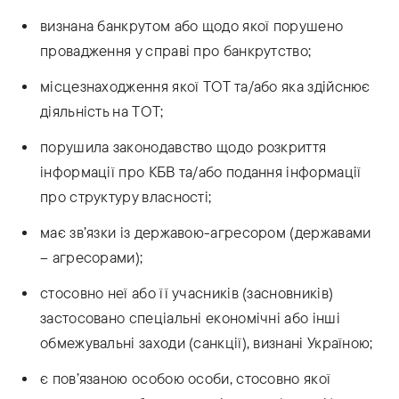
визнана банкрутом або щодо якої порушено
провадження у справі про банкрутство;
місцезнаходження якої ТОТ та/або яка здійснює
діяльність на ТОТ;
порушила законодавство щодо розкриття
інформації про КБВ та/або подання інформації
про структуру власності;
має зв’язки із державою-агресором (державами
– агресорами);
стосовно неї або її учасників (засновників)
застосовано спеціальні економічні або інші
обмежувальні заходи (санкції), визнані Україною;
є пов’язаною особою особи, стосовно якої