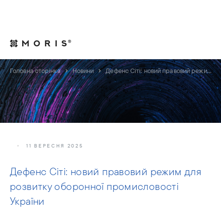
Для юрисконсультів
Контакти
UA
Головна сторінка
Новини
Дефенс Сіті: новий правовий режим для розвитку оборонної промисловості України
11 ВЕРЕСНЯ 2025
Дефенс Сіті: новий правовий режим для
розвитку оборонної промисловості
України