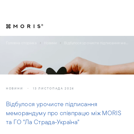
Для юрисконсультів
Контакти
UA
Головна сторінка
Новини
Відбулося урочисте підписання меморандуму про співпрацю між MORIS та ГО "Ла Страда-Україна"
НОВИНИ
13 ЛИСТОПАДА 2024
Відбулося урочисте підписання
меморандуму про співпрацю між MORIS
та ГО "Ла Страда-Україна"