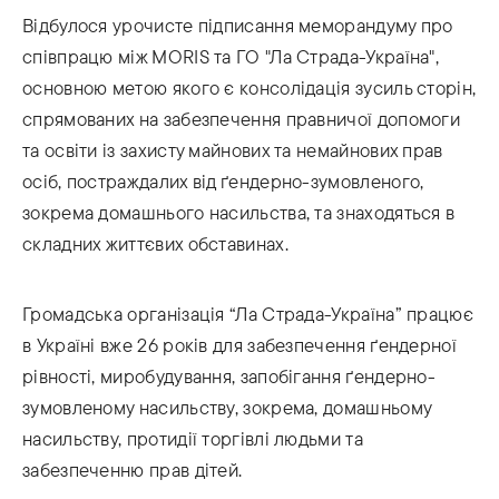
Відбулося урочисте підписання меморандуму про
співпрацю між MORIS та ГО "Ла Страда-Україна",
основною метою якого є консолідація зусиль сторін,
спрямованих на забезпечення правничої допомоги
та освіти із захисту майнових та немайнових прав
осіб, постраждалих від ґендерно-зумовленого,
зокрема домашнього насильства, та знаходяться в
складних життєвих обставинах.
Громадська організація “Ла Страда-Україна” працює
в Україні вже 26 років для забезпечення ґендерної
рівності, миробудування, запобігання ґендерно-
зумовленому насильству, зокрема, домашньому
насильству, протидії торгівлі людьми та
забезпеченню прав дітей.